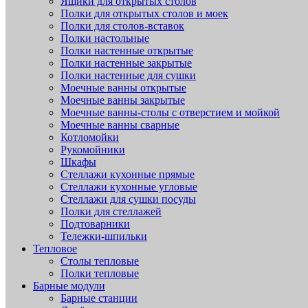
Ящики для открытых столов
Полки для открытых столов и моек
Полки для столов-вставок
Полки настольные
Полки настенные открытые
Полки настенные закрытые
Полки настенные для сушки
Моечные ванны открытые
Моечные ванны закрытые
Моечные ванны-столы с отверстием и мойкой
Моечные ванны сварные
Котломойки
Рукомойники
Шкафы
Стеллажи кухонные прямые
Стеллажи кухонные угловые
Стеллажи для сушки посуды
Полки для стеллажей
Подтоварники
Тележки-шпильки
Тепловое
Столы тепловые
Полки тепловые
Барные модули
Барные станции