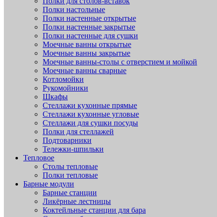
Полки для столов-вставок
Полки настольные
Полки настенные открытые
Полки настенные закрытые
Полки настенные для сушки
Моечные ванны открытые
Моечные ванны закрытые
Моечные ванны-столы с отверстием и мойкой
Моечные ванны сварные
Котломойки
Рукомойники
Шкафы
Стеллажи кухонные прямые
Стеллажи кухонные угловые
Стеллажи для сушки посуды
Полки для стеллажей
Подтоварники
Тележки-шпильки
Тепловое
Столы тепловые
Полки тепловые
Барные модули
Барные станции
Ликёрные лестницы
Коктейльные станции для бара