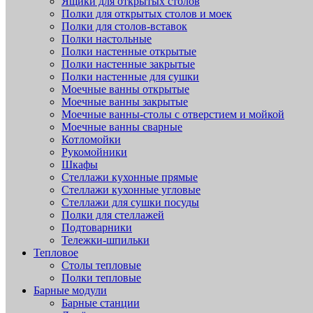
Ящики для открытых столов
Полки для открытых столов и моек
Полки для столов-вставок
Полки настольные
Полки настенные открытые
Полки настенные закрытые
Полки настенные для сушки
Моечные ванны открытые
Моечные ванны закрытые
Моечные ванны-столы с отверстием и мойкой
Моечные ванны сварные
Котломойки
Рукомойники
Шкафы
Стеллажи кухонные прямые
Стеллажи кухонные угловые
Стеллажи для сушки посуды
Полки для стеллажей
Подтоварники
Тележки-шпильки
Тепловое
Столы тепловые
Полки тепловые
Барные модули
Барные станции