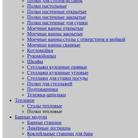
Полки для столов-вставок
Полки настольные
Полки настенные открытые
Полки настенные закрытые
Полки настенные для сушки
Моечные ванны открытые
Моечные ванны закрытые
Моечные ванны-столы с отверстием и мойкой
Моечные ванны сварные
Котломойки
Рукомойники
Шкафы
Стеллажи кухонные прямые
Стеллажи кухонные угловые
Стеллажи для сушки посуды
Полки для стеллажей
Подтоварники
Тележки-шпильки
Тепловое
Столы тепловые
Полки тепловые
Барные модули
Барные станции
Ликёрные лестницы
Коктейльные станции для бара