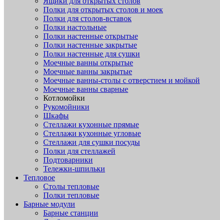
Ящики для открытых столов
Полки для открытых столов и моек
Полки для столов-вставок
Полки настольные
Полки настенные открытые
Полки настенные закрытые
Полки настенные для сушки
Моечные ванны открытые
Моечные ванны закрытые
Моечные ванны-столы с отверстием и мойкой
Моечные ванны сварные
Котломойки
Рукомойники
Шкафы
Стеллажи кухонные прямые
Стеллажи кухонные угловые
Стеллажи для сушки посуды
Полки для стеллажей
Подтоварники
Тележки-шпильки
Тепловое
Столы тепловые
Полки тепловые
Барные модули
Барные станции