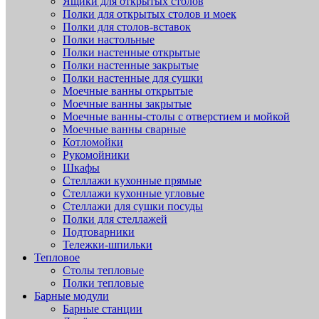
Ящики для открытых столов
Полки для открытых столов и моек
Полки для столов-вставок
Полки настольные
Полки настенные открытые
Полки настенные закрытые
Полки настенные для сушки
Моечные ванны открытые
Моечные ванны закрытые
Моечные ванны-столы с отверстием и мойкой
Моечные ванны сварные
Котломойки
Рукомойники
Шкафы
Стеллажи кухонные прямые
Стеллажи кухонные угловые
Стеллажи для сушки посуды
Полки для стеллажей
Подтоварники
Тележки-шпильки
Тепловое
Столы тепловые
Полки тепловые
Барные модули
Барные станции