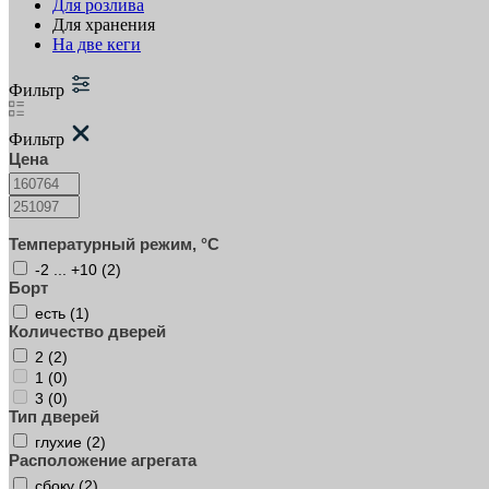
Для розлива
Для хранения
На две кеги
Фильтр
Фильтр
Цена
Температурный режим, °C
-2 ... +10 (
2
)
Борт
есть (
1
)
Количество дверей
2 (
2
)
1 (
0
)
3 (
0
)
Тип дверей
глухие (
2
)
Расположение агрегата
сбоку (
2
)